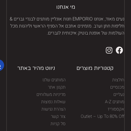
מי אנחנו
נעים מאוד, אנחנו EMPORIO חנות אונליין מותגים לבגדי גברים &
יפות חתן וערב. מזמינים אתכם אל הסניף הראשי וליהנות מכל
ולמות של אופנת בוטיק איכותית לגברים.
קטגוריות מוצרים
ניווט מהיר באתר
לצות
המותגים שלנו
נסיים
תקנון אתר
יים
מדיניות משלוחים
גים A-Z
שאלות נפוצות
ססוריז
הצהרת נגישות
Outlet – Up To 80% O
צור קשר
סל קניות