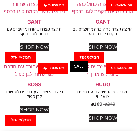
Up To 80% Off
Up To 80%
GANT
GANT
ה קצרה כחול כהה מרזיצרס עם
חולצה קצרה שחורה מרזיצרס עם
רקמת לוגו בכסף
רקמת לוגו בכסף
SHOP NOW
SHOP NOW
המלאי אזל
המלאי אזל
SALE
Up To 80% Off
Up To 80%
BOSS
HUGO
מארז 2 טישרטים לבן עם סיומת
חולצת טי שחורה עם הדפס לוגו שחור
צווארון וי
לבן כפול
₪
169
₪
249
SHOP NOW
SHOP NOW
המלאי אזל