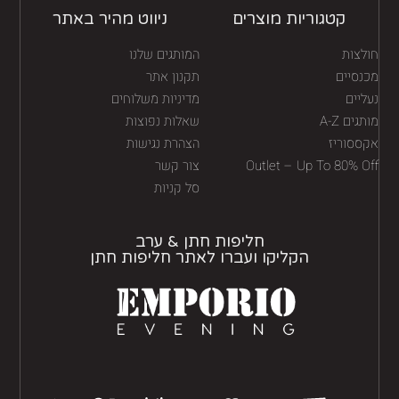
קטגוריות מוצרים
ניווט מהיר באתר
לצות
המותגים שלנו
נסיים
תקנון אתר
יים
מדיניות משלוחים
גים A-Z
שאלות נפוצות
ססוריז
הצהרת נגישות
Outlet – Up To 80% O
צור קשר
סל קניות
חליפות חתן & ערב
הקליקו ועברו לאתר חליפות חתן