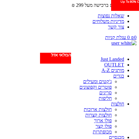
Up To 80% O
Up To 80% O
משלוחים חינם ברכישה מעל 299 ₪
שאלות נפוצות
מדיניות משלוחים
צור קשר
0
₪
0
עגלת קניות
המלאי אזל
המלאי אזל
Just Landed
OUTLET
מותגים A-Z
בגדים
ג'קטים ומעילים
פוטרים וקפוצונים
סריגים
חליפות
חולצות
חולצות ארוכות
חולצות קצרות
פולו ארוך
פולו קצר
מכופתרות
מכנסיים