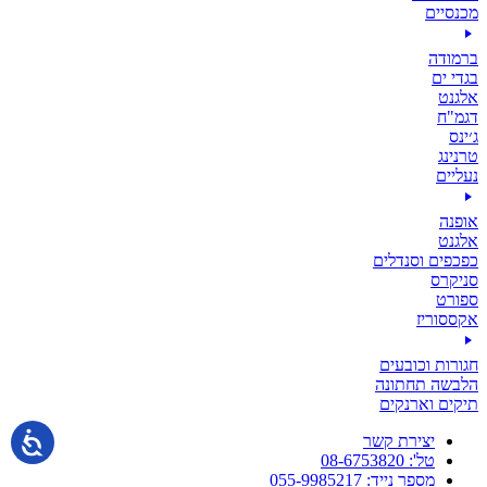
מכנסיים
ברמודה
בגדי ים
אלגנט
דגמ"ח
ג׳ינס
טרנינג
נעליים
אופנה
אלגנט
כפכפים וסנדלים
סניקרס
ספורט
אקססוריז
חגורות וכובעים
הלבשה תחתונה
תיקים וארנקים
יצירת קשר
טל': 08-6753820
מספר נייד: 055-9985217