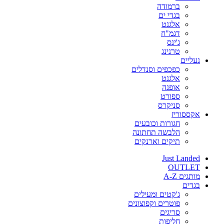
ברמודה
בגדי ים
אלגנט
דגמ"ח
ג'ינס
טרנינג
נעליים
כפכפים וסנדלים
אלגנט
אופנה
ספורט
סניקרס
אקססוריז
חגורות וכובעים
הלבשה תחתונה
תיקים וארנקים
Just Landed
OUTLET
מותגים A-Z
בגדים
ג'קטים ומעילים
פוטרים וקפוצונים
סריגים
חליפות