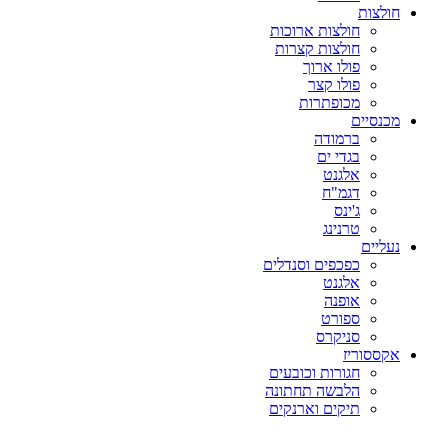
חולצות
חולצות ארוכות
חולצות קצרות
פולו ארוך
פולו קצר
מכופתרות
מכנסיים
ברמודה
בגדי ים
אלגנט
דגמ"ח
ג'ינס
טרנינג
נעליים
כפכפים וסנדלים
אלגנט
אופנה
ספורט
סניקרס
אקססוריז
חגורות וכובעים
הלבשה תחתונה
תיקים וארנקים