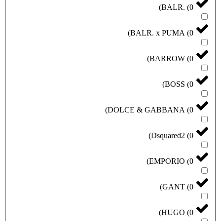
)
BALR.
(
0
)
BALR. x PUMA
(
0
)
BARROW
(
0
)
BOSS
(
0
)
DOLCE & GABBANA
(
0
)
Dsquared2
(
0
)
EMPORIO
(
0
)
GANT
(
0
)
HUGO
(
0