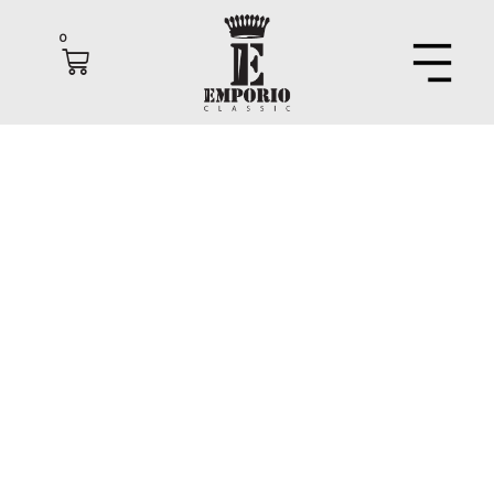
0
PAUL & SHARK
PAU
& SHARK. מותג איטלקי המתמחה בבגדי ספורט ופנאי
אב השראה מעולם הים והיאכטות. המותג נודע בזכות פיתוח של
בדים עמידים בפני מים ותנאי אקלים קיצוניים.