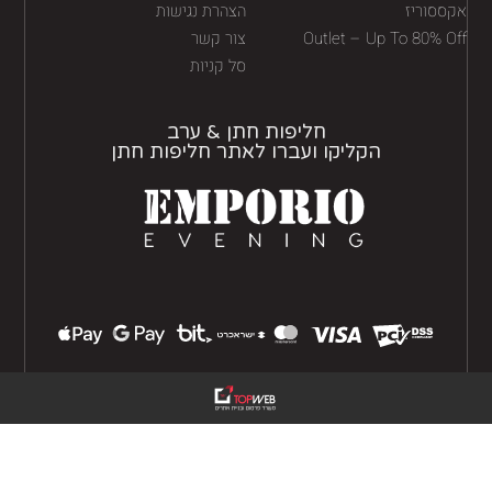
ססוריז
הצהרת נגישות
Outlet – Up To 80% O
צור קשר
סל קניות
חליפות חתן & ערב
הקליקו ועברו לאתר חליפות חתן