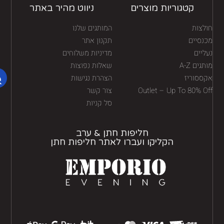
קטגוריות מוצרים
ניווט מהיר באתר
לצות
המותגים שלנו
נסיים
תקנון אתר
יים
מדיניות משלוחים
גים A-Z
שאלות נפוצות
ססוריז
הצהרת נגישות
Outlet – Up To 80% O
צור קשר
סל קניות
חליפות חתן & ערב
הקליקו ועברו לאתר חליפות חתן