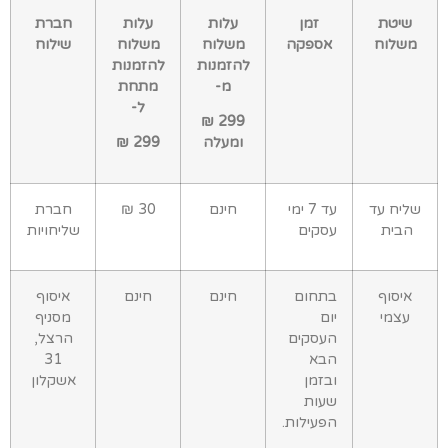
שיטת
זמן
עלות
עלות
חברת
שלוח
אספקה
משלוח
משלוח
שילוח
להזמנות
להזמנות
מ-
מתחת
ל-
299 ₪
ומעלה
299 ₪
יח עד
עד 7 ימי
חינם
30 ₪
חברת
בית
עסקים
שליחויות
איסוף
בתחום
חינם
חינם
איסוף
עצמי
יום
מסניף
העסקים
הרצל,
הבא
31
ובזמן
אשקלון
שעות
הפעילות.