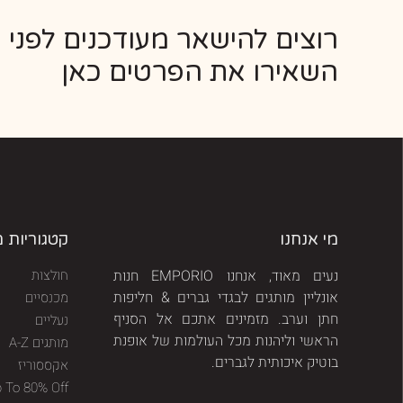
רוצים להישאר מעודכנים לפני 
השאירו את הפרטים כאן
מי אנחנו
קטגוריות 
נעים מאוד, אנחנו EMPORIO חנות
חולצות
אונליין מותגים לבגדי גברים & חליפות
מכנסיים
חתן וערב. מזמינים אתכם אל הסניף
נעליים
הראשי וליהנות מכל העולמות של אופנת
מותגים A-Z
בוטיק איכותית לגברים.
אקססוריז
p To 80% Off