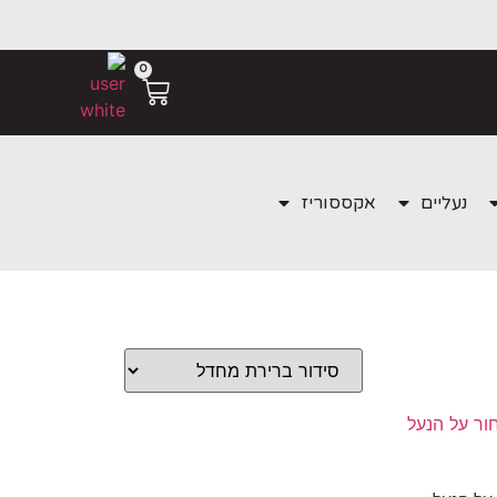
0
נעליים
אקססוריז