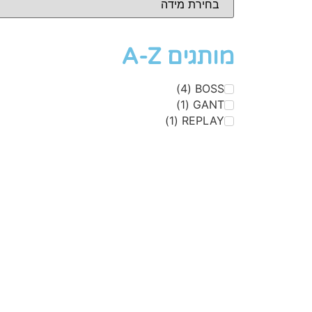
מותגים A-Z
)
4
(
BOSS
)
1
(
GANT
)
1
(
REPLAY