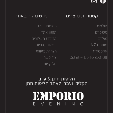
קטגוריות מוצרים
ניווט מהיר באתר
לצות
המותגים שלנו
נסיים
תקנון אתר
יים
מדיניות משלוחים
גים A-Z
שאלות נפוצות
ססוריז
הצהרת נגישות
Outlet – Up To 80% O
צור קשר
סל קניות
חליפות חתן & ערב
הקליקו ועברו לאתר חליפות חתן