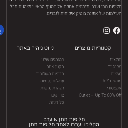
יפות חתן וערב. מזמינים אתכם אל הסניף הראשי וליהנות מכל
ולמות של אופנת בוטיק איכותית לגברים.
קטגוריות מוצרים
ניווט מהיר באתר
לצות
המותגים שלנו
נסיים
תקנון אתר
יים
מדיניות משלוחים
גים A-Z
שאלות נפוצות
ססוריז
הצהרת נגישות
Outlet – Up To 80% O
צור קשר
סל קניות
חליפות חתן & ערב
הקליקו ועברו לאתר חליפות חתן