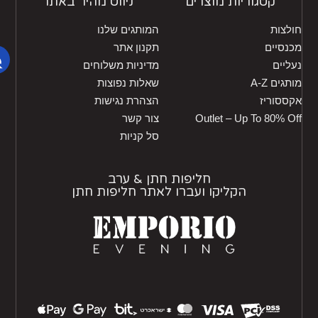
קטגוריות מוצרים
ניווט מהיר באתר
לצות
המותגים שלנו
נסיים
תקנון אתר
ליים
מדיניות משלוחים
גים A-Z
שאלות נפוצות
ססוריז
הצהרת נגישות
Outlet – Up To 80% O
צור קשר
סל קניות
חליפות חתן & ערב
הקליקו ועברו לאתר חליפות חתן