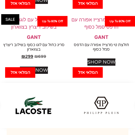
SHOP NOW
המלאי אזל
המלאי אזל
SALE
Up To 80% Off
Up To 80%
GANT
GANT
צת טי מרצייז אפורה עם הדפס
סריג כחול עם לוגו כסוף בשילוב ריצרץ
סמל כסוף
בצווארון
₪
299
₪
699
SHOP NOW
SHOP NOW
המלאי אזל
המלאי אזל