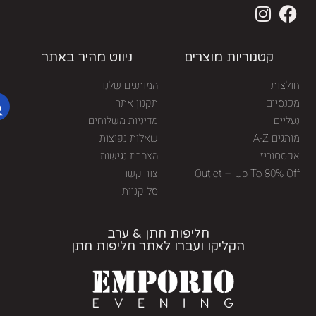
קטגוריות מוצרים
ניווט מהיר באתר
לצות
המותגים שלנו
נסיים
תקנון אתר
יים
מדיניות משלוחים
גים A-Z
שאלות נפוצות
ססוריז
הצהרת נגישות
Outlet – Up To 80% O
צור קשר
סל קניות
חליפות חתן & ערב
הקליקו ועברו לאתר חליפות חתן