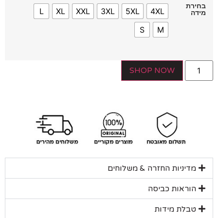
ירת
L
XL
XXL
3XL
5XL
4XL
דה
S
M
SHOP NOW
מדיניות החזרה & משלוחים
הוראות כביסה
טבלת מידות