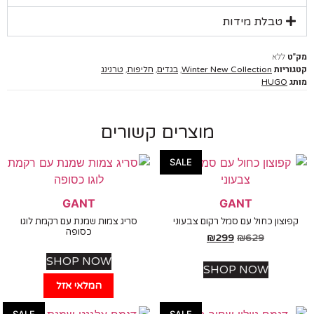
טבלת מידות
ללא
יות
,
,
,
Winter New Collection
בגדים
חליפות
טרנינג
HUGO
מוצרים קשורים
SALE
GANT
GANT
צון כחול עם סמל רקום צבעוני
סריג צמות שמנת עם רקמת לוגו
כסופה
₪
299
₪
629
SHOP NOW
SHOP NOW
המלאי אזל
SALE
SALE