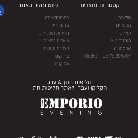
קטגוריות מוצרים
ניווט מהיר באתר
לצות
המותגים שלנו
נסיים
תקנון אתר
יים
מדיניות משלוחים
גים A-Z
שאלות נפוצות
ססוריז
הצהרת נגישות
Outlet – Up To 80% O
צור קשר
סל קניות
חליפות חתן & ערב
הקליקו ועברו לאתר חליפות חתן