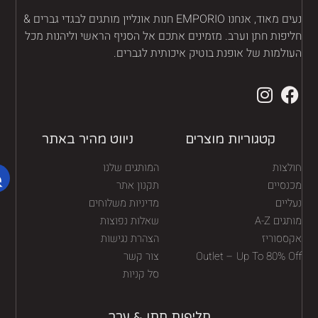
נעים מאוד, אנחנו EMPORIO חנות אונליין מותגים לבגדי גברים &
יפות חתן וערב. מזמינים אתכם אל הסניף הראשי וליהנות מכל
ולמות של אופנת בוטיק איכותית לגברים.
קטגוריות מוצרים
ניווט מהיר באתר
לצות
המותגים שלנו
נסיים
תקנון אתר
יים
מדיניות משלוחים
גים A-Z
שאלות נפוצות
ססוריז
הצהרת נגישות
Outlet – Up To 80% O
צור קשר
סל קניות
חליפות חתן & ערב