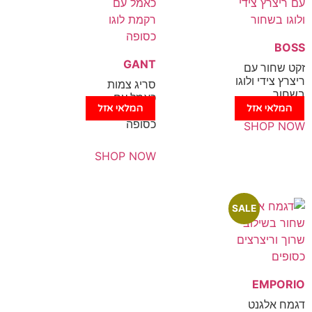
GANT
 עם
ולוגו
סריג צמות
כאמל עם
זל
המלאי אזל
רקמת לוגו
כסופה
SH
SHOP NOW
SALE
E
נט