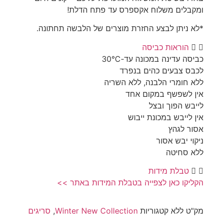
ם משלוח אקספרס עד פתח הדלת!
תן לבצע החזרת מוצרים של הלבשה תחתונה.
ראות כביסה
דינה במכונה עד-30°C
בעים כהים בנפרד
מרי הלבנה, ללא השריה
פשף במקום אחד
הפוך ובצל
בש במכונת ייבוש
גהץ
בש אסור
יטה
לת מידות
 כאן לצפייה בטבלת המידות באתר >>
לא
קטגוריות
Winter New Collection
,
סריגים