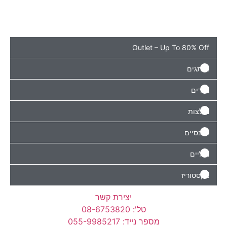
Outlet – Up To 8
ם
יז
יצירת קשר
טל': 08-6753820
מספר נייד: 055-9985217