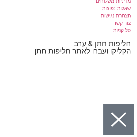
משלוחים
פוצות
גישות
ת חתן & ערב
ו ועברו לאתר חליפות חתן