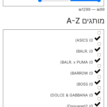
₪
129
A-Z
)
ASICS
)
BALR.
)
BALR. x PUMA
)
BARROW
)
BOSS
)
DOLCE & GABBANA
)
Dsquared2