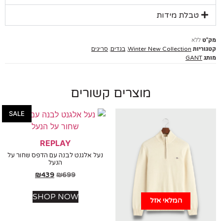
טבלת מידות
ללא
יות
,
,
Winter New Collection
בגדים
סריגים
GANT
מוצרים קשורים
SALE
REPLAY
נעל אלגנט לבנה עם הדפס שחור על
הנעל
₪
439
₪
699
SHOP NOW
המלאי אזל