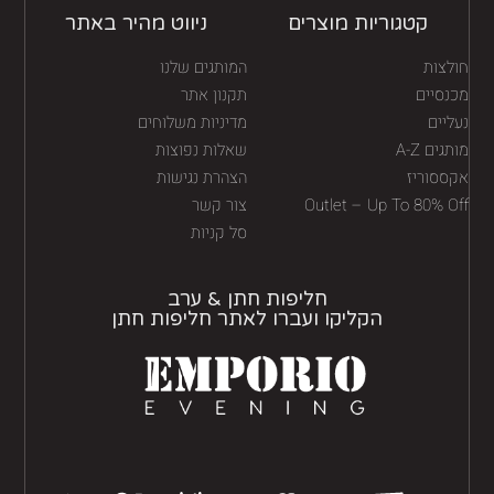
קטגוריות מוצרים
ניווט מהיר באתר
לצות
המותגים שלנו
נסיים
תקנון אתר
יים
מדיניות משלוחים
גים A-Z
שאלות נפוצות
ססוריז
הצהרת נגישות
Outlet – Up To 80% O
צור קשר
סל קניות
חליפות חתן & ערב
הקליקו ועברו לאתר חליפות חתן