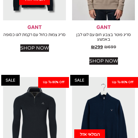
GANT
GANT
ג פוטר בצבע חום עם לוגו לבן
סריג צמות כחול עם רקמת לוגו כסופה
באמצע
₪
299
₪
699
SHOP NOW
SHOP NOW
SALE
SALE
Up To 80% Off
Up To 80%
המלאי אזל