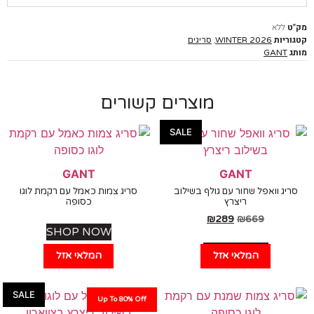
ללא
יות
,
WINTER 2026
סריגים
GANT
מוצרים קשורים
SALE
GANT
GANT
ג וואפל שחור עם גולף בשילוב
סריג צמות כאמל עם רקמת לוגו
ריצרץ
כסופה
₪
289
₪
669
SHOP NOW
SHOP NOW
המלאי אזל
המלאי אזל
SALE
Up To 80% Off