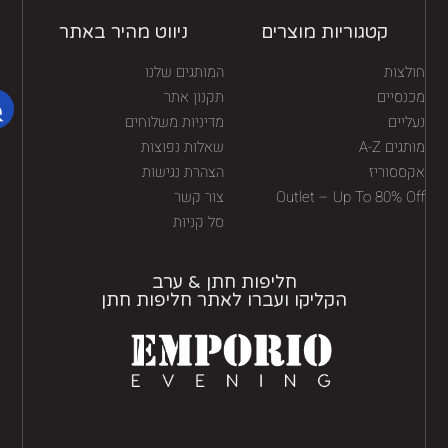
קטגוריות מוצרים
ניווט מהיר באתר
לצות
המותגים שלנו
נסיים
תקנון אתר
יים
מדיניות משלוחים
גים A-Z
שאלות נפוצות
ססוריז
הצהרת נגישות
Outlet – Up To 80% O
צור קשר
סל קניות
חליפות חתן & ערב
הקליקו ועברו לאתר חליפות חתן