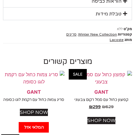
הוראות כביסה
טבלת מידות
ללא
יות
,
Winter New Collection
סריגים
Lacoste
מוצרים קשורים
SALE
GANT
GANT
צון כחול עם סמל רקום צבעוני
סריג צמות כחול עם רקמת לוגו כסופה
₪
299
₪
629
SHOP NOW
SHOP NOW
המלאי אזל