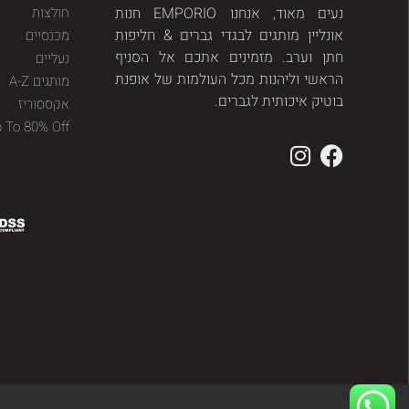
נעים מאוד, אנחנו EMPORIO חנות
חולצות
אונליין מותגים לבגדי גברים & חליפות
מכנסיים
חתן וערב. מזמינים אתכם אל הסניף
נעליים
הראשי וליהנות מכל העולמות של אופנת
מותגים A-Z
בוטיק איכותית לגברים.
אקססוריז
p To 80% Off