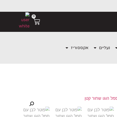
0
נעליים
אקססוריז