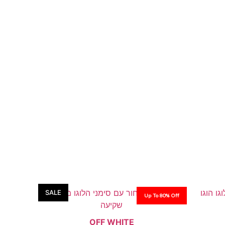
SALE
Up To 80% Off
OFF WHITE