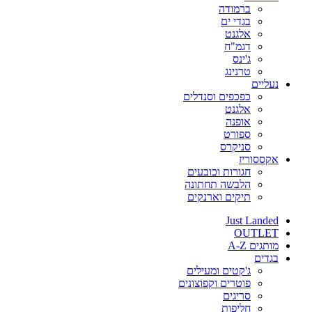
ברמודה
בגדי ים
אלגנט
דגמ"ח
ג'ינס
טרנינג
נעליים
כפכפים וסנדלים
אלגנט
אופנה
ספורט
סניקרס
אקססוריז
חגורות וכובעים
הלבשה תחתונה
תיקים וארנקים
Just Landed
OUTLET
מותגים A-Z
בגדים
ג'קטים ומעילים
פוטרים וקפוצונים
סריגים
חליפות