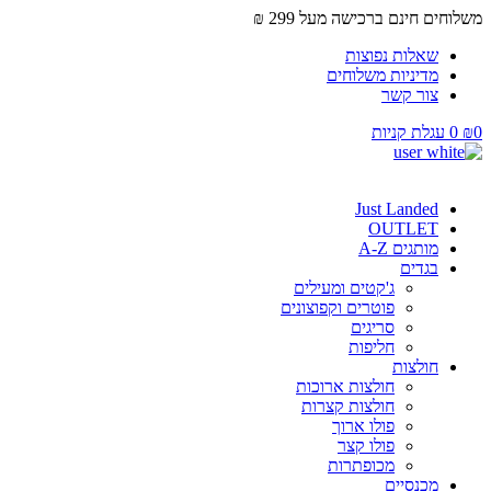
משלוחים חינם ברכישה מעל 299 ₪
שאלות נפוצות
מדיניות משלוחים
צור קשר
0
₪
0
עגלת קניות
Just Landed
OUTLET
מותגים A-Z
בגדים
ג'קטים ומעילים
פוטרים וקפוצונים
סריגים
חליפות
חולצות
חולצות ארוכות
חולצות קצרות
פולו ארוך
פולו קצר
מכופתרות
מכנסיים