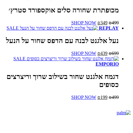
היה:
הוא:
יש
₪499.
₪349.
מספר
מכופתרת שחורה סלים אוקספורד סטרץ׳
סוגים.
ניתן
המחיר
המחיר
למוצר
SHOP NOW
₪
349
₪
499
לבחור
המקורי
הנוכחי
זה
SALE
REPLAY
את
היה:
הוא:
יש
האפשרויות
₪499.
₪349.
מספר
נעל אלגנט לבנה עם הדפס שחור על הנעל
בעמוד
סוגים.
המוצר
ניתן
המחיר
המחיר
למוצר
SHOP NOW
₪
439
₪
699
לבחור
המקורי
הנוכחי
זה
SALE
את
היה:
הוא:
יש
EMPORIO
האפשרויות
₪699.
₪439.
מספר
בעמוד
סוגים.
דגמח אלגנט שחור בשילוב שרוך וריצרצים
המוצר
ניתן
כסופים
לבחור
את
האפשרויות
המחיר
המחיר
למוצר
SHOP NOW
₪
199
₪
499
בעמוד
המקורי
הנוכחי
זה
המוצר
היה:
הוא:
יש
₪499.
₪199.
מספר
סוגים.
ניתן
לבחור