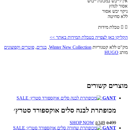
אין לייבש במכונת ייבוש
אסור לגהץ
ניקוי יבש אסור
ללא סחיטה
טבלת מידות
הקליקו כאן לצפייה בטבלת המידות באתר >>
מק"ט
ללא
קטגוריות
Winter New Collection
,
בגדים
,
פוטרים וקפוצונים
מותג
HUGO
מוצרים קשורים
SALE
GANT
המלאי אזל
מכופתרת לבנה סלים אוקספורד סטרץ׳
המחיר
המחיר
למוצר
SHOP NOW
₪
349
₪
499
המקורי
הנוכחי
זה
SALE
GANT