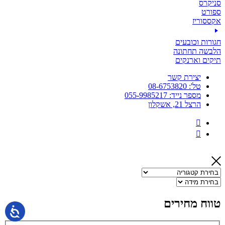
סניקרס
ספורט
אקססוריז
חגורות וכובעים
הלבשה תחתונה
תיקים וארנקים
יצירת קשר
טל': 08-6753820
מספר נייד: 055-9985217
הרצל 21, אשקלון
טווח מחירים