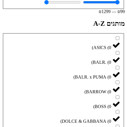
₪
1299
—
₪
99
מותגים A-Z
)
ASICS
(
0
)
BALR.
(
0
)
BALR. x PUMA
(
0
)
BARROW
(
0
)
BOSS
(
0
)
DOLCE & GABBANA
(
0