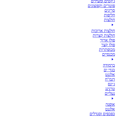
ג'קטים ומעילים
פוטרים וקפוצונים
סריגים
חליפות
חולצות
חולצות ארוכות
חולצות קצרות
פולו ארוך
פולו קצר
מכופתרות
מכנסיים
ברמודה
בגדי ים
אלגנט
דגמ"ח
ג׳ינס
טרנינג
נעליים
אופנה
אלגנט
כפכפים וסנדלים