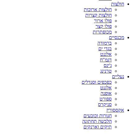
חולצות
חולצות ארוכות
חולצות קצרות
פולו ארוך
פולו קצר
מכופתרות
מכנסיים
ברמודה
בגדי ים
אלגנט
דגמ"ח
ג'ינס
טרנינג
נעליים
כפכפים וסנדלים
אלגנט
אופנה
ספורט
סניקרס
אקססוריז
חגורות וכובעים
הלבשה תחתונה
תיקים וארנקים