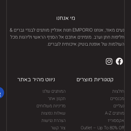
מי אנחנו
נעים מאוד, אנחנו EMPORIO חנות אונליין מותגים לבגדי גברים &
יפות חתן וערב. מזמינים אתכם אל הסניף הראשי וליהנות מכל
ולמות של אופנת בוטיק איכותית לגברים.
קטגוריות מוצרים
ניווט מהיר באתר
לצות
המותגים שלנו
נסיים
תקנון אתר
יים
מדיניות משלוחים
גים A-Z
שאלות נפוצות
ססוריז
הצהרת נגישות
Outlet – Up To 80% O
צור קשר