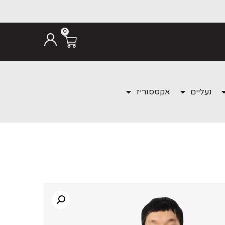
0
נעליים
אקססוריז