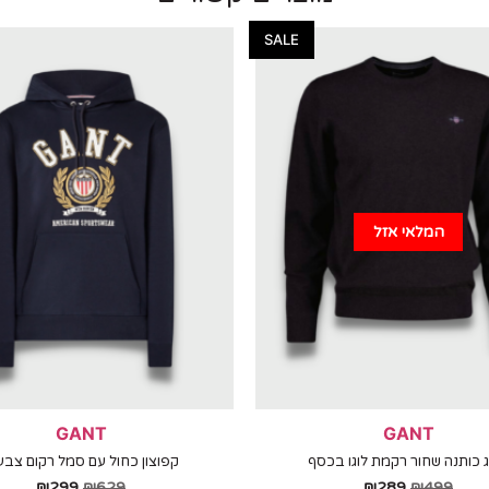
SALE
המלאי אזל
GANT
GANT
ג כותנה שחור רקמת לוגו בכסף
קפוצון כחול עם סמל רקום צבעו
₪
299
₪
629
₪
289
₪
499