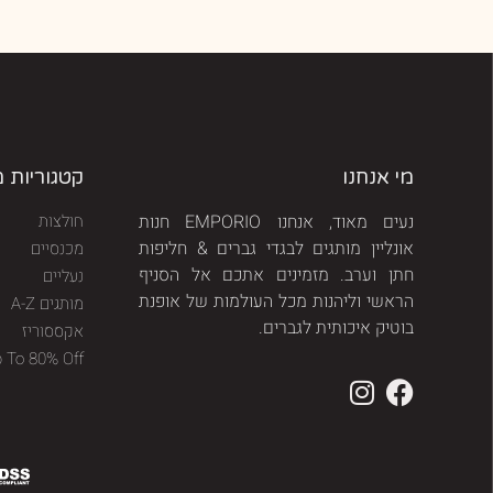
מי אנחנו
קטגוריות 
נעים מאוד, אנחנו EMPORIO חנות
חולצות
אונליין מותגים לבגדי גברים & חליפות
מכנסיים
חתן וערב. מזמינים אתכם אל הסניף
נעליים
הראשי וליהנות מכל העולמות של אופנת
מותגים A-Z
בוטיק איכותית לגברים.
אקססוריז
p To 80% Off