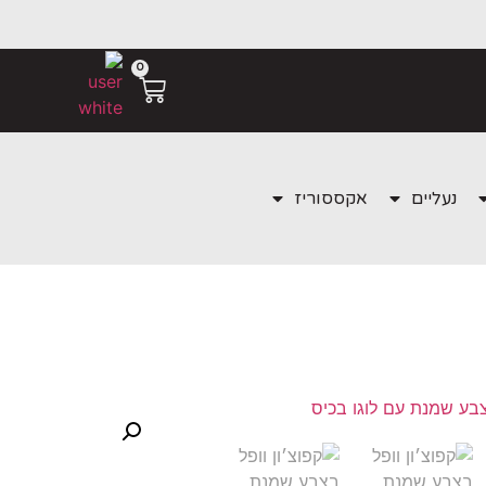
0
נעליים
אקססוריז