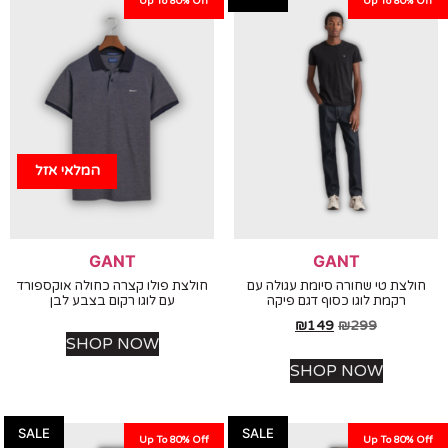
Up To 80% Off
Up To 80%
המלאי אזל
GANT
GANT
צת טי שחורה סיומת עגולה עם
חולצת פולו קצרה כחולה אוקספורד
רקמת לוגו כסוף דגם פיקה
עם לוגו רקום בצבע לבן
₪
149
₪
299
SHOP NOW
SHOP NOW
SALE
SALE
Up To 80% Off
Up To 80%