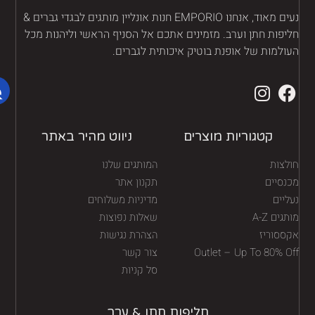
נעים מאוד, אנחנו EMPORIO חנות אונליין מותגים לבגדי גברים &
יפות חתן וערב. מזמינים אתכם אל הסניף הראשי וליהנות מכל
ולמות של אופנת בוטיק איכותית לגברים.
קטגוריות מוצרים
ניווט מהיר באתר
לצות
המותגים שלנו
נסיים
תקנון אתר
יים
מדיניות משלוחים
גים A-Z
שאלות נפוצות
ססוריז
הצהרת נגישות
Outlet – Up To 80% O
צור קשר
סל קניות
חליפות חתן & ערב