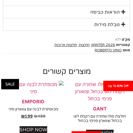
הוראות כביסה
טבלת מידות
ללא
יות
,
,
WINTER 2026
חולצות
חולצות ארוכות
ROBERTO VINO
מוצרים קשורים
SALE
Up To 80%
EMPORIO
GANT
מכופתרת לבנה עם צווארון סיני
₪
199
₪
499
לצת פולו שחורה עם רקמת לוגו
בכחול וצווארון פנימי בכחול
SHOP NOW