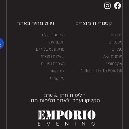
קטגוריות מוצרים
ניווט מהיר באתר
לצות
המותגים שלנו
נסיים
תקנון אתר
יים
מדיניות משלוחים
גים A-Z
שאלות נפוצות
ססוריז
הצהרת נגישות
Outlet – Up To 80% O
צור קשר
סל קניות
חליפות חתן & ערב
הקליקו ועברו לאתר חליפות חתן