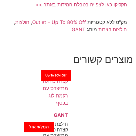
 כאן לצפייה בטבלת המידות באתר >>
לא
קטגוריות
Outlet – Up To 80% Off
,
חולצות
,
 קצרות
מותג
GANT
ם קשורים
Up To 80% Off
GANT
חולצת פולו
המלאי אזל
קצרה כחולה
מרזיצרס עם