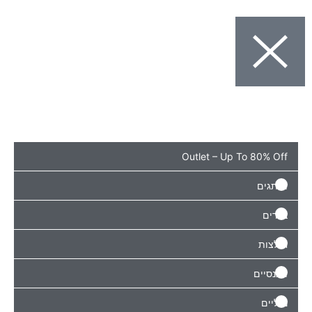
Outlet – Up To 8
ם