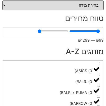
מחירים
₪
129
A-Z
)
ASICS
)
BALR.
)
BALR. x PUMA
)
BARROW