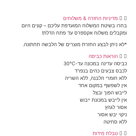
יניות החזרה & משלוחים
שיטת המשלוח המועדפת עליכם – קונים היום
ם משלוח אקספרס עד פתח הדלת!
תן לבצע החזרת מוצרים של הלבשה תחתונה.
ראות כביסה
דינה במכונה עד-30°C
בעים כהים בנפרד
מרי הלבנה, ללא השריה
פשף במקום אחד
הפוך ובצל
בש במכונת ייבוש
גהץ
בש אסור
יטה
לת מידות