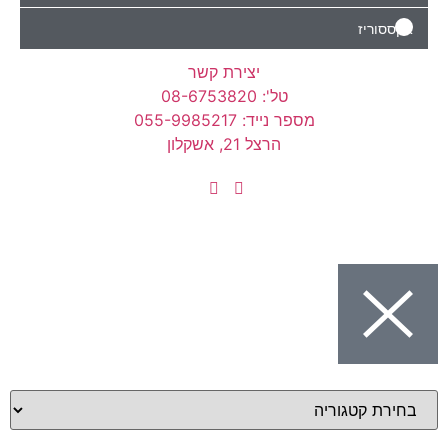
יז
יצירת קשר
טל': 08-6753820
מספר נייד: 055-9985217
הרצל 21, אשקלון