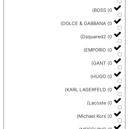
)
BOSS
)
DOLCE & GABBANA
)
Dsquared2
)
EMPORIO
)
GANT
)
HUGO
)
KARL LAGERFELD
)
Lacoste
)
Michael Kors