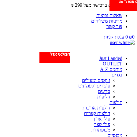
Up To 80% O
Up To 80% O
Up To 80% O
משלוחים חינם ברכישה מעל 299 ₪
שאלות נפוצות
מדיניות משלוחים
צור קשר
0
₪
0
עגלת קניות
המלאי אזל
המלאי אזל
המלאי אזל
Just Landed
OUTLET
מותגים A-Z
בגדים
ג'קטים ומעילים
פוטרים וקפוצונים
סריגים
חליפות
חולצות
חולצות ארוכות
חולצות קצרות
פולו ארוך
פולו קצר
מכופתרות
מכנסיים