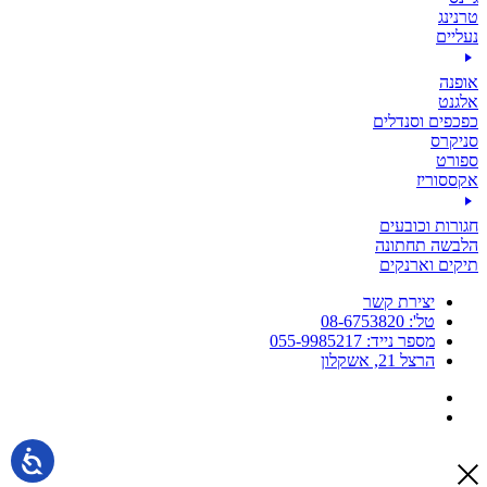
טרנינג
נעליים
אופנה
אלגנט
כפכפים וסנדלים
סניקרס
ספורט
אקססוריז
חגורות וכובעים
הלבשה תחתונה
תיקים וארנקים
יצירת קשר
טל': 08-6753820
מספר נייד: 055-9985217
הרצל 21, אשקלון