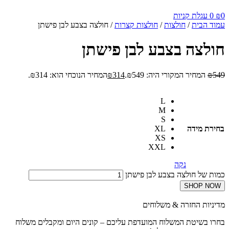
0
₪
0
עגלת קניות
עמוד הבית
/
חולצות
/
חולצות קצרות
/ חולצה בצבע לבן פישתן
חולצה בצבע לבן פישתן
549
₪
המחיר המקורי היה: ₪549.
314
₪
המחיר הנוכחי הוא: ₪314.
L
M
S
בחירת מידה
XL
XS
XXL
נקה
כמות של חולצה בצבע לבן פישתן
SHOP NOW
מדיניות החזרה & משלוחים
בחרו בשיטת המשלוח המועדפת עליכם – קונים היום ומקבלים משלוח