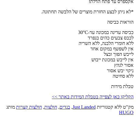
אקספרס עד פתח הדלת!
*לא ניתן לבצע החזרת מוצרים של הלבשה תחתונה.
הוראות כביסה
כביסה עדינה במכונה עד-30°C
לכבס צבעים כהים בנפרד
ללא חומרי הלבנה, ללא השריה
אין לשפשף במקום אחד
לייבש הפוך ובצל
אין לייבש במכונת ייבוש
אסור לגהץ
ניקוי יבש אסור
ללא סחיטה
טבלת מידות
הקליקו כאן לצפייה בטבלת המידות באתר >>
מק"ט
ללא
קטגוריות
Just Landed
,
בגדים
,
חולצות
,
חולצות קצרות
מותג
HUGO