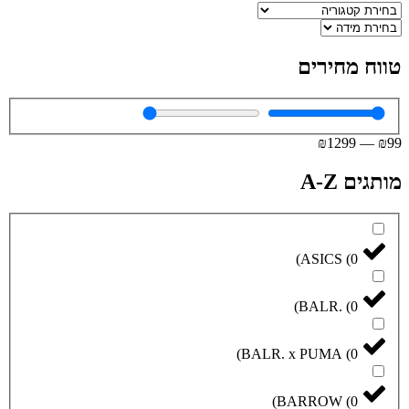
טווח מחירים
₪
1299
—
₪
99
מותגים A-Z
)
ASICS
(
0
)
BALR.
(
0
)
BALR. x PUMA
(
0
)
BARROW
(
0