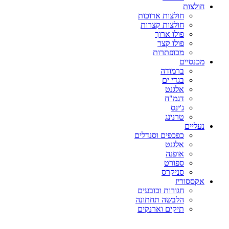
חולצות
חולצות ארוכות
חולצות קצרות
פולו ארוך
פולו קצר
מכופתרות
מכנסיים
ברמודה
בגדי ים
אלגנט
דגמ"ח
ג'ינס
טרנינג
נעליים
כפכפים וסנדלים
אלגנט
אופנה
ספורט
סניקרס
אקססוריז
חגורות וכובעים
הלבשה תחתונה
תיקים וארנקים