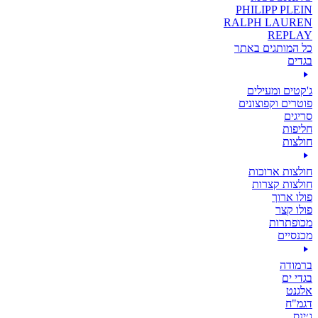
PHILIPP PLEIN
RALPH LAUREN
REPLAY
כל המותגים באתר
בגדים
ג'קטים ומעילים
פוטרים וקפוצונים
סריגים
חליפות
חולצות
חולצות ארוכות
חולצות קצרות
פולו ארוך
פולו קצר
מכופתרות
מכנסיים
ברמודה
בגדי ים
אלגנט
דגמ"ח
ג׳ינס