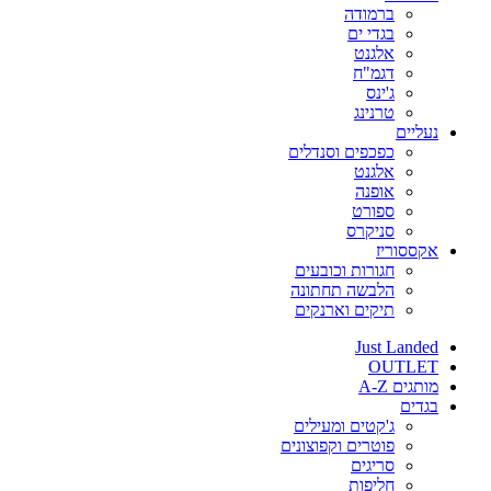
ברמודה
בגדי ים
אלגנט
דגמ"ח
ג'ינס
טרנינג
נעליים
כפכפים וסנדלים
אלגנט
אופנה
ספורט
סניקרס
אקססוריז
חגורות וכובעים
הלבשה תחתונה
תיקים וארנקים
Just Landed
OUTLET
מותגים A-Z
בגדים
ג'קטים ומעילים
פוטרים וקפוצונים
סריגים
חליפות