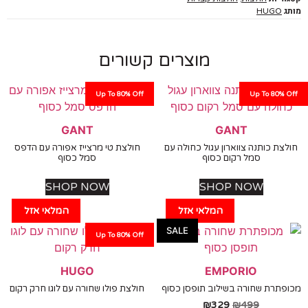
HUGO
מוצרים קשורים
Up To 80% Off
Up To 80%
GANT
GANT
ת כותנה צווארון עגול כחולה עם
חולצת טי מרצייז אפורה עם הדפס
סמל רקום כסוף
סמל כסוף
SHOP NOW
SHOP NOW
המלאי אזל
המלאי אזל
SALE
Up To 80% Off
HUGO
EMPORIO
תרת שחורה בשילוב תופסן כסוף
חולצת פולו שחורה עם לוגו חרק רקום
₪
329
₪
499