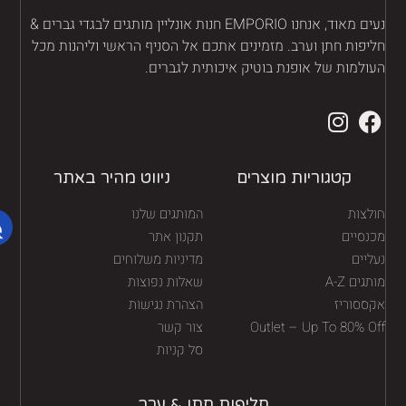
נעים מאוד, אנחנו EMPORIO חנות אונליין מותגים לבגדי גברים &
יפות חתן וערב. מזמינים אתכם אל הסניף הראשי וליהנות מכל
ולמות של אופנת בוטיק איכותית לגברים.
קטגוריות מוצרים
ניווט מהיר באתר
לצות
המותגים שלנו
נסיים
תקנון אתר
יים
מדיניות משלוחים
גים A-Z
שאלות נפוצות
ססוריז
הצהרת נגישות
Outlet – Up To 80% O
צור קשר
סל קניות
חליפות חתן & ערב