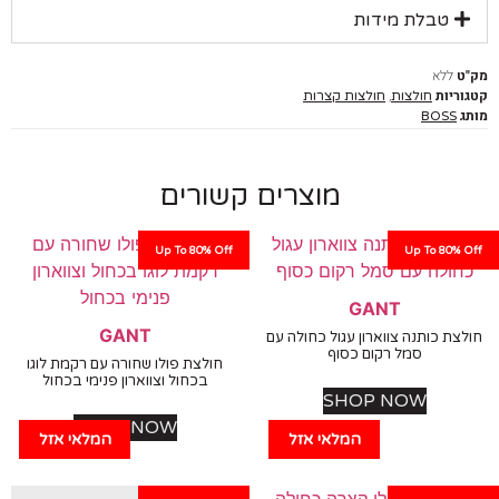
טבלת מידות
ללא
יות
,
חולצות
חולצות קצרות
BOSS
מוצרים קשורים
Up To 80% Off
Up To 80%
GANT
GANT
ת כותנה צווארון עגול כחולה עם
סמל רקום כסוף
חולצת פולו שחורה עם רקמת לוגו
בכחול וצווארון פנימי בכחול
SHOP NOW
SHOP NOW
המלאי אזל
המלאי אזל