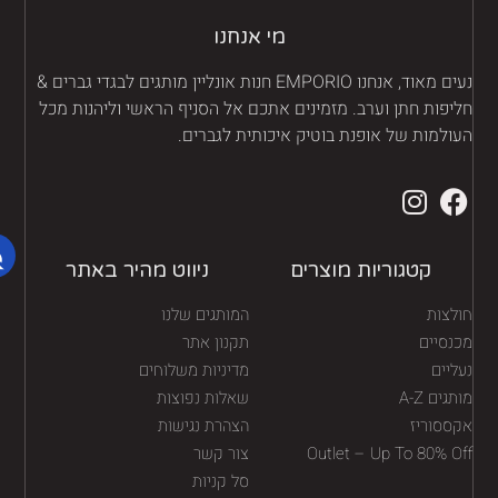
מי אנחנו
נעים מאוד, אנחנו EMPORIO חנות אונליין מותגים לבגדי גברים &
יפות חתן וערב. מזמינים אתכם אל הסניף הראשי וליהנות מכל
ולמות של אופנת בוטיק איכותית לגברים.
קטגוריות מוצרים
ניווט מהיר באתר
לצות
המותגים שלנו
נסיים
תקנון אתר
יים
מדיניות משלוחים
גים A-Z
שאלות נפוצות
ססוריז
הצהרת נגישות
Outlet – Up To 80% O
צור קשר
סל קניות