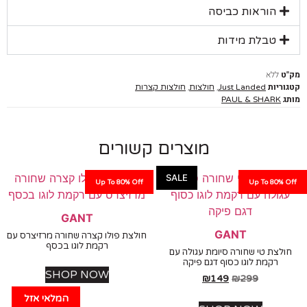
הוראות כביסה
טבלת מידות
ללא
יות
,
,
Just Landed
חולצות
חולצות קצרות
PAUL & SHARK
מוצרים קשורים
SALE
Up To 80% Off
Up To 80%
GANT
GANT
חולצת פולו קצרה שחורה מרזיצרס עם
רקמת לוגו בכסף
צת טי שחורה סיומת עגולה עם
רקמת לוגו כסוף דגם פיקה
SHOP NOW
₪
149
₪
299
המלאי אזל