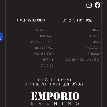
קטגוריות מוצרים
ניווט מהיר באתר
לצות
המותגים שלנו
נסיים
תקנון אתר
יים
מדיניות משלוחים
גים A-Z
שאלות נפוצות
ססוריז
הצהרת נגישות
Outlet – Up To 80% O
צור קשר
סל קניות
חליפות חתן & ערב
הקליקו ועברו לאתר חליפות חתן