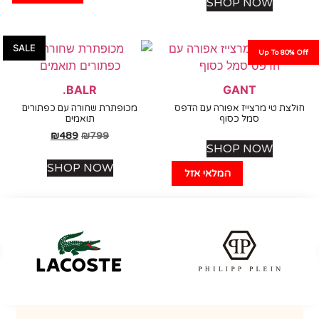
SHOP NOW
SALE
Up To 80%
BALR.
GANT
צת טי מרצייז אפורה עם הדפס
מכופתרת שחורה עם כפתורים
סמל כסוף
תואמים
₪
489
₪
799
SHOP NOW
SHOP NOW
המלאי אזל