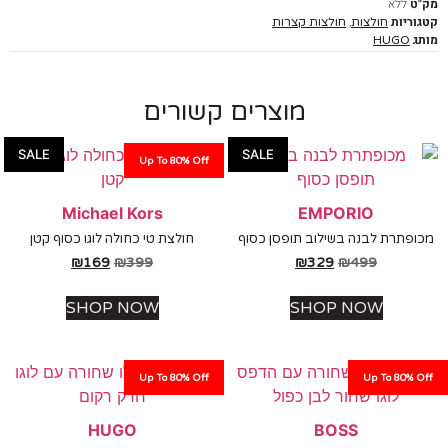
ללא
יות
,
חולצות
חולצות קצרות
HUGO
מוצרים קשורים
SALE
SALE
Up To 80% Off
Michael Kors
EMPORIO
תרת לבנה בשילוב תופסן כסוף
חולצת טי כחולה לוגו כסוף קטן
₪
169
₪
399
₪
329
₪
499
SHOP NOW
SHOP NOW
Up To 80% Off
Up To 80%
HUGO
BOSS