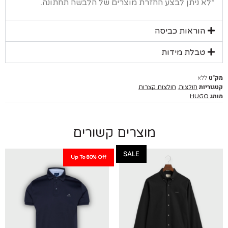
א ניתן לבצע החזרת מוצרים של הלבשה תחתונה.
הוראות כביסה
טבלת מידות
ללא
יות
,
חולצות
חולצות קצרות
HUGO
מוצרים קשורים
SALE
Up To 80% Off