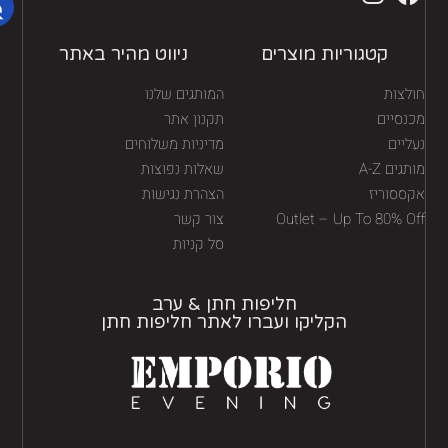
קטגוריות מוצרים
ניווט מהיר באתר
לצות
המותגים שלנו
נסיים
תקנון אתר
יים
מדיניות משלוחים
גים A-Z
שאלות נפוצות
ססוריז
הצהרת נגישות
Outlet – Up To 80% O
צור קשר
סל קניות
חליפות חתן & ערב
הקליקו ועברו לאתר חליפות חתן