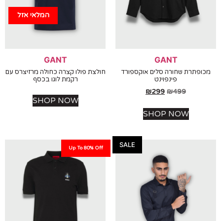
המלאי אזל
GANT
GANT
פתרת שחורה סלים אוקספורד
חולצת פולו קצרה כחולה מרזיצרס עם
פינפוינט
רקמת לוגו בכסף
₪
299
₪
499
SHOP NOW
SHOP NOW
SALE
Up To 80% Off