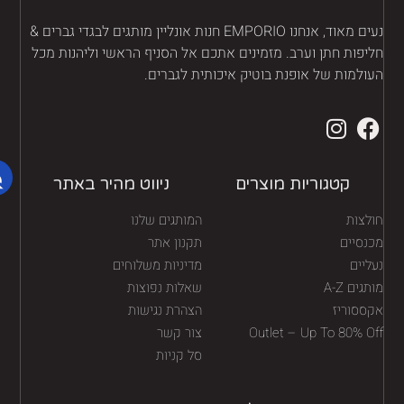
נעים מאוד, אנחנו EMPORIO חנות אונליין מותגים לבגדי גברים &
יפות חתן וערב. מזמינים אתכם אל הסניף הראשי וליהנות מכל
ולמות של אופנת בוטיק איכותית לגברים.
קטגוריות מוצרים
ניווט מהיר באתר
לצות
המותגים שלנו
נסיים
תקנון אתר
יים
מדיניות משלוחים
גים A-Z
שאלות נפוצות
ססוריז
הצהרת נגישות
Outlet – Up To 80% O
צור קשר
סל קניות