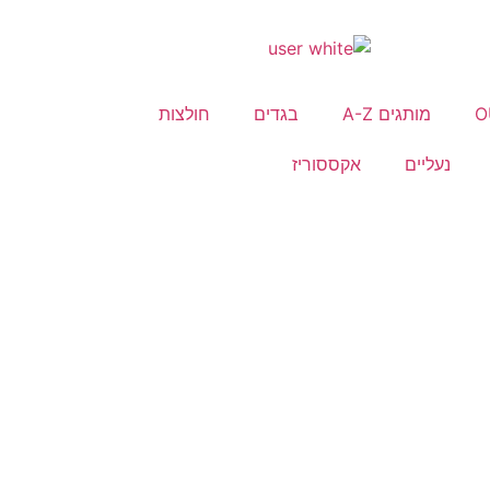
O
מותגים A-Z
בגדים
חולצות
נעליים
אקססוריז