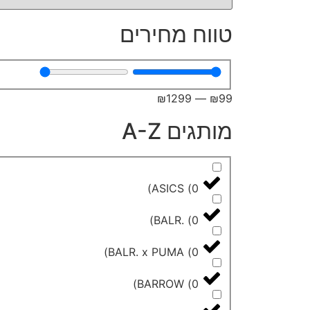
טווח מחירים
₪
1299
—
₪
99
מותגים A-Z
)
ASICS
(
0
)
BALR.
(
0
)
BALR. x PUMA
(
0
)
BARROW
(
0