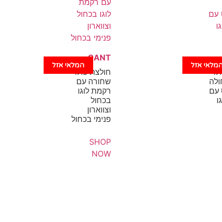
GANT
מלאי אזל
המלאי אזל
לו
חולצת פולו
ולה
שחורה עם
 עם
רקמת לוגו
ו
בכחול
וצווארון
פנימי בכחול
SHOP
NOW