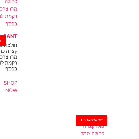
GANT
ה
חולצת פו
קצרה כח
מרזיצרס
רקמת לוג
בכסף
SHOP
NOW
Up To 80% Off