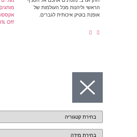
חתן וערב. מזמינים אתכם אל הסניף
נעליים
הראשי וליהנות מכל העולמות של
מותגים -Z
אופנת בוטיק איכותית לגברים.
אקססור
0% Off