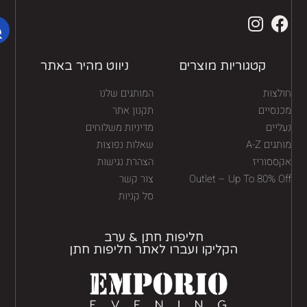
קטגוריות מוצרים
ניווט מהיר באתר
לצות
המותגים שלנו
נסיים
תקנון אתר
יים
מדיניות משלוחים
גים A-Z
שאלות נפוצות
ססוריז
הצהרת נגישות
Outlet – Up To 80% O
צור קשר
סל קניות
חליפות חתן & ערב
הקליקו ועברו לאתר חליפות חתן