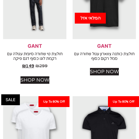
המלאי אזל
GANT
GANT
ת כותנה צווארון עגול שחורה עם
חולצת טי שחורה סיומת עגולה עם
סמל רקום כסוף
רקמת לוגו כסוף דגם פיקה
₪
149
₪
299
SHOP NOW
SHOP NOW
SALE
Up To 80% Off
Up To 80%