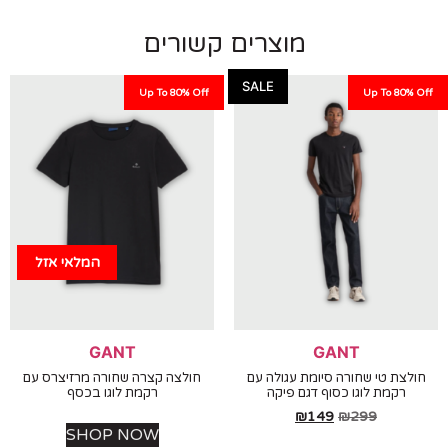
מוצרים קשורים
SALE
Up To 80% Off
Up To 80%
המלאי אזל
GANT
GANT
צת טי שחורה סיומת עגולה עם
חולצה קצרה שחורה מרזיצרס עם
רקמת לוגו כסוף דגם פיקה
רקמת לוגו בכסף
₪
149
₪
299
SHOP NOW