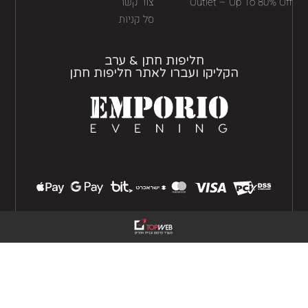
Outlet – Up To 80% O
צור קשר
סל קניות
חליפות חתן & ערב
הקליקו ועברו לאתר חליפות חתן