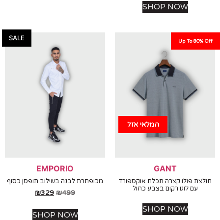
SHOP NOW
SALE
Up To 80%
המלאי אזל
EMPORIO
GANT
צת פולו קצרה תכלת אוקספורד
מכופתרת לבנה בשילוב תופסן כסוף
עם לוגו רקום בצבע כחול
₪
329
₪
499
SHOP NOW
SHOP NOW