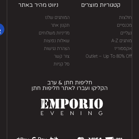
קטגוריות מוצרים
ניווט מהיר באתר
לצות
המותגים שלנו
נסיים
תקנון אתר
יים
מדיניות משלוחים
גים A-Z
שאלות נפוצות
ססוריז
הצהרת נגישות
Outlet – Up To 80% O
צור קשר
סל קניות
חליפות חתן & ערב
הקליקו ועברו לאתר חליפות חתן