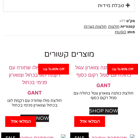
טבלת מידות
ללא
יות
,
חולצות
חולצות קצרות
HUGO
מוצרים קשורים
Up To 80% Off
Up To 80%
GANT
GANT
ת כותנה צווארון עגול כחולה עם
סמל רקום כסוף
חולצת פולו שחורה עם רקמת לוגו
בכחול וצווארון פנימי בכחול
SHOP NOW
SHOP NOW
המלאי אזל
המלאי אזל
SALE
SALE