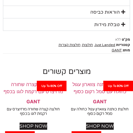
הוראות כביסה
טבלת מידות
ללא
יות
,
,
Just Landed
חולצות
חולצות קצרות
GANT
מוצרים קשורים
Up To 80% Off
Up To 80%
GANT
GANT
ת כותנה צווארון עגול כחולה עם
חולצה קצרה שחורה מרזיצרס עם
סמל רקום כסוף
רקמת לוגו בכסף
SHOP NOW
SHOP NOW