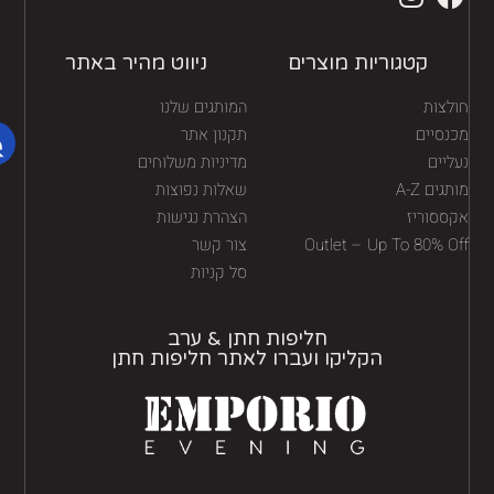
קטגוריות מוצרים
ניווט מהיר באתר
לצות
המותגים שלנו
נסיים
תקנון אתר
יים
מדיניות משלוחים
גים A-Z
שאלות נפוצות
ססוריז
הצהרת נגישות
Outlet – Up To 80% O
צור קשר
סל קניות
חליפות חתן & ערב
הקליקו ועברו לאתר חליפות חתן