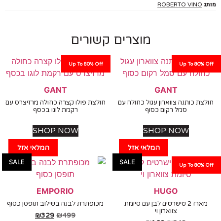
ROBERTO VINO
מוצרים קשורים
Up To 80% Off
Up To 80%
GANT
GANT
ת כותנה צווארון עגול כחולה עם
חולצת פולו קצרה כחולה מרזיצרס עם
סמל רקום כסוף
רקמת לוגו בכסף
SHOP NOW
SHOP NOW
המלאי אזל
המלאי אזל
SALE
SALE
Up To 80%
EMPORIO
HUGO
מארז 2 טישרטים לבן עם סיומת
מכופתרת לבנה בשילוב תופסן כסוף
צווארון וי
₪
329
₪
499