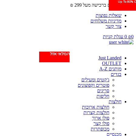
Up To 80% O
Up To 80% O
משלוחים חינם ברכישה מעל 299 ₪
שאלות נפוצות
מדיניות משלוחים
צור קשר
0
₪
0
עגלת קניות
המלאי אזל
Just Landed
OUTLET
מותגים A-Z
בגדים
ג'קטים ומעילים
פוטרים וקפוצונים
סריגים
חליפות
חולצות
חולצות ארוכות
חולצות קצרות
פולו ארוך
פולו קצר
מכופתרות
מכנסיים