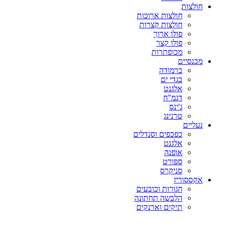
חולצות
חולצות ארוכות
חולצות קצרות
פולו ארוך
פולו קצר
מכופתרות
מכנסיים
ברמודה
בגדי ים
אלגנט
דגמ"ח
ג'ינס
טרנינג
נעליים
כפכפים וסנדלים
אלגנט
אופנה
ספורט
סניקרס
אקססוריז
חגורות וכובעים
הלבשה תחתונה
תיקים וארנקים