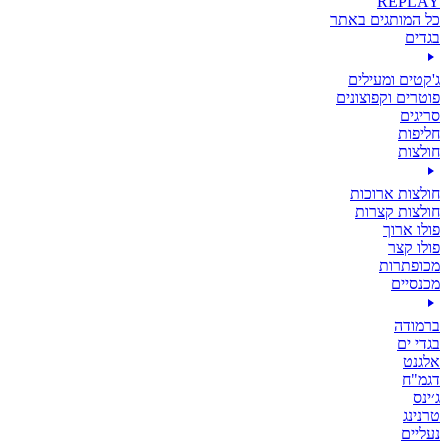
REPLAY
כל המותגים באתר
בגדים
ג'קטים ומעילים
פוטרים וקפוצונים
סריגים
חליפות
חולצות
חולצות ארוכות
חולצות קצרות
פולו ארוך
פולו קצר
מכופתרות
מכנסיים
ברמודה
בגדי ים
אלגנט
דגמ"ח
ג׳ינס
טרנינג
נעליים