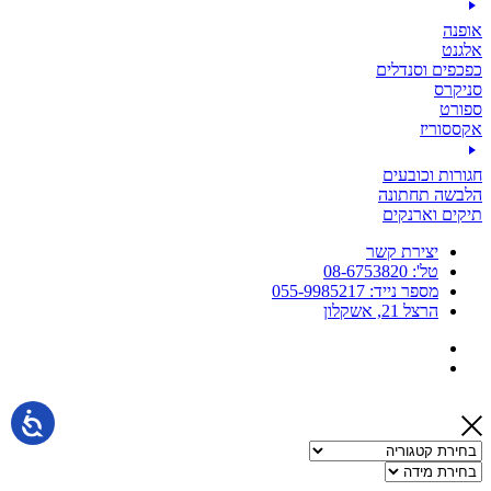
אופנה
אלגנט
כפכפים וסנדלים
סניקרס
ספורט
אקססוריז
חגורות וכובעים
הלבשה תחתונה
תיקים וארנקים
יצירת קשר
טל': 08-6753820
מספר נייד: 055-9985217
הרצל 21, אשקלון