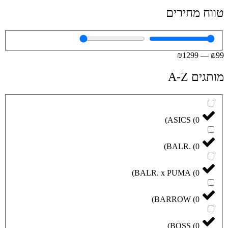
טווח מחירים
₪
1299
—
₪
99
מותגים A-Z
)
ASICS
(
0
)
BALR.
(
0
)
BALR. x PUMA
(
0
)
BARROW
(
0
)
BOSS
(
0