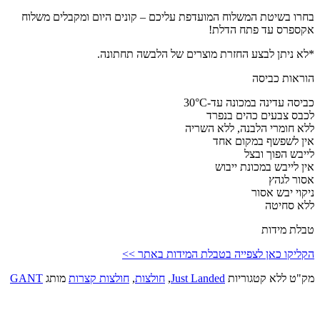
בחרו בשיטת המשלוח המועדפת עליכם – קונים היום ומקבלים משלוח
אקספרס עד פתח הדלת!
*לא ניתן לבצע החזרת מוצרים של הלבשה תחתונה.
הוראות כביסה
כביסה עדינה במכונה עד-30°C
לכבס צבעים כהים בנפרד
ללא חומרי הלבנה, ללא השריה
אין לשפשף במקום אחד
לייבש הפוך ובצל
אין לייבש במכונת ייבוש
אסור לגהץ
ניקוי יבש אסור
ללא סחיטה
טבלת מידות
הקליקו כאן לצפייה בטבלת המידות באתר >>
מק"ט
ללא
קטגוריות
Just Landed
,
חולצות
,
חולצות קצרות
מותג
GANT