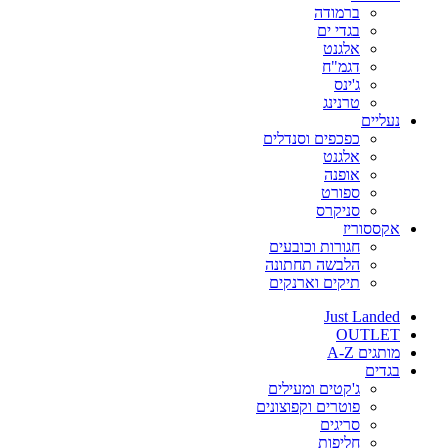
ברמודה
בגדי ים
אלגנט
דגמ"ח
ג'ינס
טרנינג
נעליים
כפכפים וסנדלים
אלגנט
אופנה
ספורט
סניקרס
אקססוריז
חגורות וכובעים
הלבשה תחתונה
תיקים וארנקים
Just Landed
OUTLET
מותגים A-Z
בגדים
ג'קטים ומעילים
פוטרים וקפוצונים
סריגים
חליפות