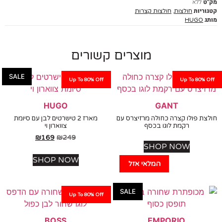
ללא
יות
,
חולצות
חולצות קצרות
HUGO
מוצרים קשורים
SALE
Up To 80% Off
Up To 80%
HUGO
GANT
 פולו קצרה כחולה מרזיצרס עם
מארז 2 טישרטים לבן עם סיומת
רקמת לוגו בכסף
צווארון וי
₪
169
₪
249
SHOP NOW
SHOP NOW
המלאי אזל
SALE
Up To 80% Off
BOSS
EMPORIO