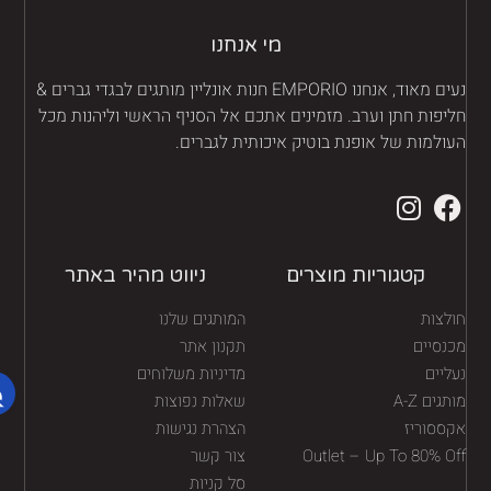
מי אנחנו
נעים מאוד, אנחנו EMPORIO חנות אונליין מותגים לבגדי גברים &
יפות חתן וערב. מזמינים אתכם אל הסניף הראשי וליהנות מכל
ולמות של אופנת בוטיק איכותית לגברים.
קטגוריות מוצרים
ניווט מהיר באתר
לצות
המותגים שלנו
נסיים
תקנון אתר
יים
מדיניות משלוחים
גים A-Z
שאלות נפוצות
ססוריז
הצהרת נגישות
Outlet – Up To 80% O
צור קשר
סל קניות