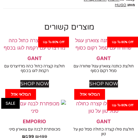
HUGO
מוצרים קשורים
Up To 80% Off
Up To 80%
GANT
GANT
ת כותנה צווארון עגול שחורה עם
חולצה קצרה כחול כהה מרזיצרס עם
סמל רקום כסוף
רקמת לוגו בכסף
SHOP NOW
SHOP NOW
המלאי אזל
המלאי אזל
SALE
Up To 80%
EMPORIO
GANT
ת פולו קצרה כחולה סמל טון על
מכופתרת לבנה עם צווארון סיני
טון
₪
199
₪
499