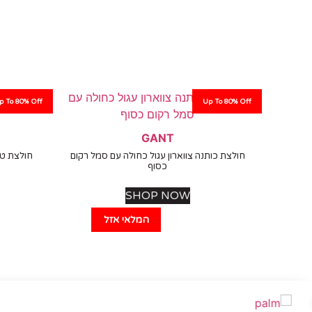
p To 80% Off
Up To 80% Off
GANT
חולצת כותנה צווארון עגול כחולה עם סמל רקום
חולצת טי
כסוף
SHOP NOW
המלאי אזל