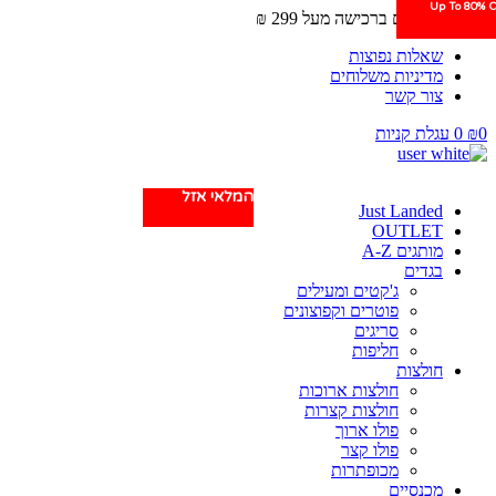
Up To 80% O
Up To 80% O
משלוחים חינם ברכישה מעל 299 ₪
שאלות נפוצות
מדיניות משלוחים
צור קשר
0
₪
0
עגלת קניות
המלאי אזל
המלאי אזל
Just Landed
OUTLET
מותגים A-Z
בגדים
ג'קטים ומעילים
פוטרים וקפוצונים
סריגים
חליפות
חולצות
חולצות ארוכות
חולצות קצרות
פולו ארוך
פולו קצר
מכופתרות
מכנסיים