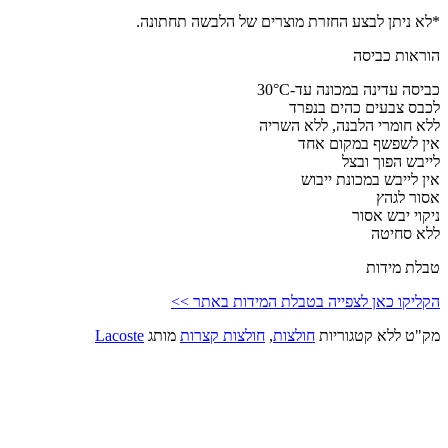
*לא ניתן לבצע החזרת מוצרים של הלבשה תחתונה.
הוראות כביסה
כביסה עדינה במכונה עד-30°C
לכבס צבעים כהים בנפרד
ללא חומרי הלבנה, ללא השריה
אין לשפשף במקום אחד
לייבש הפוך ובצל
אין לייבש במכונת ייבוש
אסור לגהץ
ניקוי יבש אסור
ללא סחיטה
טבלת מידות
הקליקו כאן לצפייה בטבלת המידות באתר >>
מק"ט
ללא
קטגוריות
חולצות
,
חולצות קצרות
מותג
Lacoste