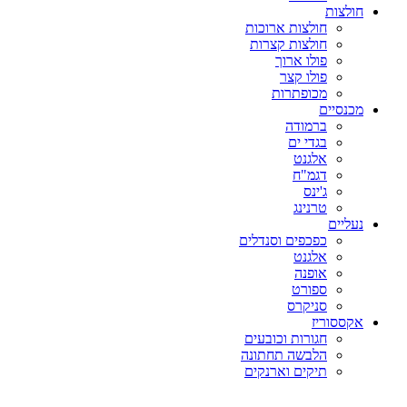
חולצות
חולצות ארוכות
חולצות קצרות
פולו ארוך
פולו קצר
מכופתרות
מכנסיים
ברמודה
בגדי ים
אלגנט
דגמ"ח
ג'ינס
טרנינג
נעליים
כפכפים וסנדלים
אלגנט
אופנה
ספורט
סניקרס
אקססוריז
חגורות וכובעים
הלבשה תחתונה
תיקים וארנקים