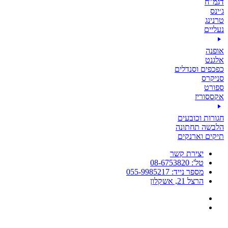
דגמ"ח
ג׳ינס
טרנינג
נעליים
אופנה
אלגנט
כפכפים וסנדלים
סניקרס
ספורט
אקססוריז
חגורות וכובעים
הלבשה תחתונה
תיקים וארנקים
יצירת קשר
טל': 08-6753820
מספר נייד: 055-9985217
הרצל 21, אשקלון