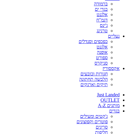
ברמודה
בגדי ים
אלגנט
דגמ"ח
ג'ינס
טרנינג
נעליים
כפכפים וסנדלים
אלגנט
אופנה
ספורט
סניקרס
אקססוריז
חגורות וכובעים
הלבשה תחתונה
תיקים וארנקים
Just Landed
OUTLET
מותגים A-Z
בגדים
ג'קטים ומעילים
פוטרים וקפוצונים
סריגים
חליפות