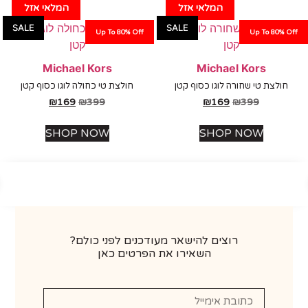
המלאי אזל
המלאי אזל
SALE
SALE
Up To 80% Off
Up To 80%
Michael Kors
Michael Kors
לצת טי שחורה לוגו כסוף קטן
חולצת טי כחולה לוגו כסוף קטן
₪
169
₪
399
₪
169
₪
399
SHOP NOW
SHOP NOW
רוצים להישאר מעודכנים לפני כולם?
השאירו את הפרטים כאן