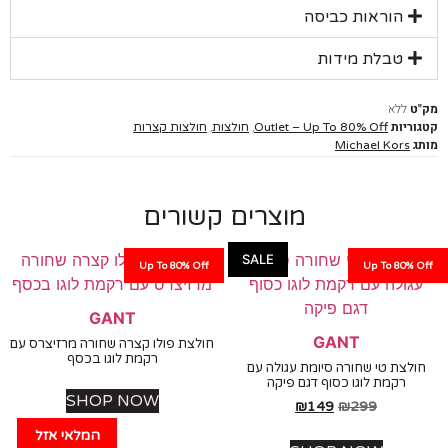
הוראות כביסה
טבלת מידות
ללא
יות
,
,
Outlet – Up To 80% Off
חולצות
חולצות קצרות
Michael Kors
מוצרים קשורים
SALE
Up To 80% Off
Up To 80%
GANT
GANT
חולצת פולו קצרה שחורה מרזיצרס עם
רקמת לוגו בכסף
צת טי שחורה סיומת עגולה עם
רקמת לוגו כסוף דגם פיקה
SHOP NOW
₪
149
₪
299
המלאי אזל