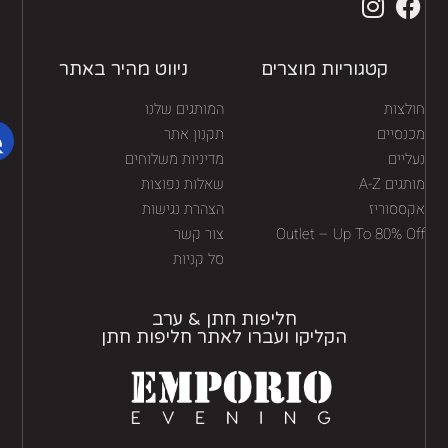
קטגוריות מוצרים
ניווט מהיר באתר
לצות
המותגים שלנו
נסיים
תקנון אתר
יים
מדיניות משלוחים
גים A-Z
שאלות נפוצות
ססוריז
הצהרת נגישות
Outlet – Up To 80% O
צור קשר
סל קניות
חליפות חתן & ערב
הקליקו ועברו לאתר חליפות חתן