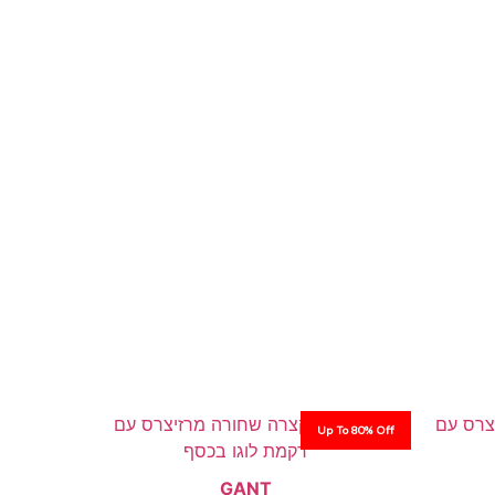
Up To 80% Off
GANT