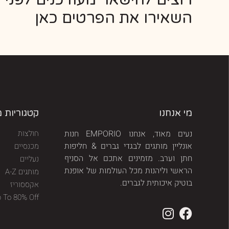
השאירו את הפרטים כאן
מי אנחנו
קטגוריות 
נעים מאוד, אנחנו EMPORIO חנות
חולצות
אונליין מותגים לבגדי גברים & חליפות
מכנסיים
חתן וערב. מזמינים אתכם אל הסניף
נעליים
הראשי וליהנות מכל העולמות של אופנת
מותגים A-Z
בוטיק איכותית לגברים.
אקססוריז
p To 80% Off