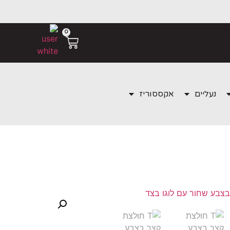
0
נעליים
אקססוריז