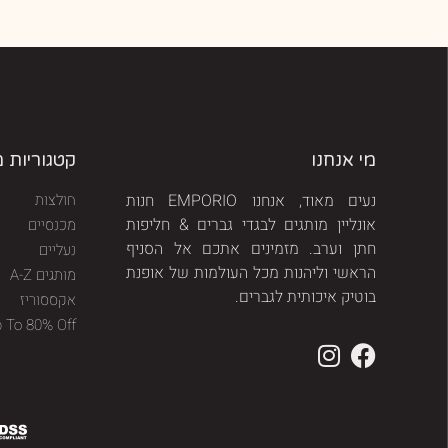
מי אנחנו
קטגוריות 
נעים מאוד, אנחנו EMPORIO חנות
חולצות
אונליין מותגים לבגדי גברים & חליפות
מכנסיים
חתן וערב. מזמינים אתכם אל הסניף
נעליים
הראשי וליהנות מכל העולמות של אופנת
מותגים A-Z
בוטיק איכותית לגברים.
אקססוריז
p To 80% Off