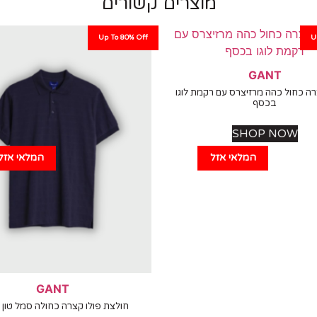
מוצרים קשורים
Up To 80% Off
U
GANT
ה כחול כהה מרזיצרס עם רקמת לוגו
בכסף
SHOP NOW
המלאי אזל
המלאי אזל
GANT
חולצת פולו קצרה כחולה סמל טון ע